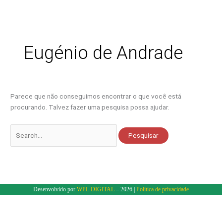
Ir
Pesquisar
para
por:
o
conteúdo
Eugénio de Andrade
Parece que não conseguimos encontrar o que você está
procurando. Talvez fazer uma pesquisa possa ajudar.
Desenvolvido por
WPL DIGITAL
– 2026 |
Política de privacidade