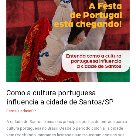
cultura
portuguesa
influencia
a
cidade
de
Santos/SP
Como a cultura portuguesa
influencia a cidade de Santos/SP
Festa
/
adminFP
A cidade de Santos é uma das principais portas de entrada para a
cultura portuguesa no Brasil. Desde o período colonial, a cidade
vem recebendo imigrantes lusitanos que trouxeram consigo sua