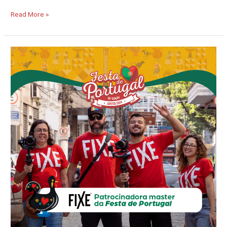
Read More »
FIXE:
O
Patrocinador
Master
da
15ª
edição
da
Festa
de
Portugal