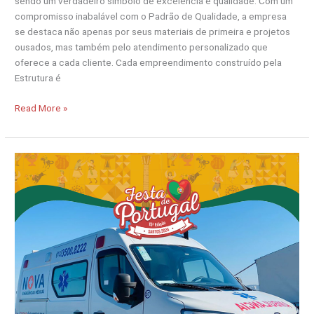
sendo um verdadeiro símbolo de excelência e qualidade. Com um
compromisso inabalável com o Padrão de Qualidade, a empresa
se destaca não apenas por seus materiais de primeira e projetos
ousados, mas também pelo atendimento personalizado que
oferece a cada cliente. Cada empreendimento construído pela
Estrutura é
Read More »
Patrocinador
da
Festa
de
Portugal
–
Nova
Emergências