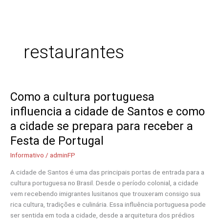
Ir
para
o
conteúdo
restaurantes
Como a cultura portuguesa
Como
a
influencia a cidade de Santos e como
cultura
a cidade se prepara para receber a
portuguesa
influencia
Festa de Portugal
a
Informativo
/
adminFP
cidade
de
A cidade de Santos é uma das principais portas de entrada para a
Santos
cultura portuguesa no Brasil. Desde o período colonial, a cidade
e
vem recebendo imigrantes lusitanos que trouxeram consigo sua
como
rica cultura, tradições e culinária. Essa influência portuguesa pode
a
ser sentida em toda a cidade, desde a arquitetura dos prédios